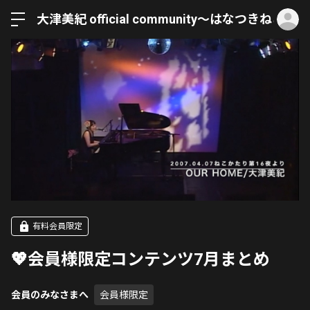
ロ
大津美紀 official community〜はなつきねこ〜
有料会員限定
💖会員様限定コンテンツ7月まとめ
会員のみなさまへ
会員様限定