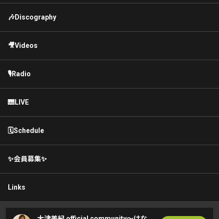
🎶Discography
🎥Videos
🎙Radio
🎹LIVE
🗓Schedule
✨会員募集✨
Links
大津美紀 official community〜はな