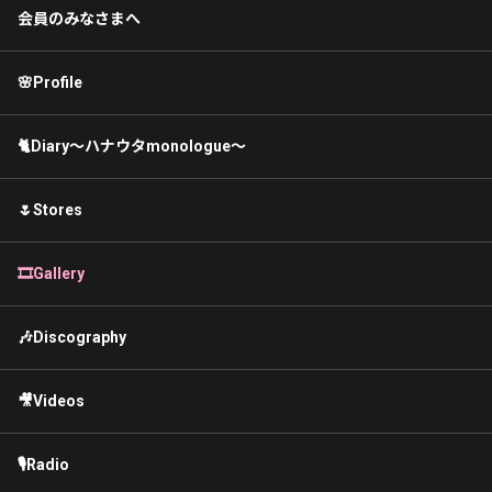
会員のみなさまへ
🌸Profile
🐈Diary〜ハナウタmonologue〜
🌷Stores
🎞Gallery
🎶Discography
🎥Videos
🎙Radio