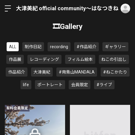
ロ
大津美紀 official community〜はなつきねこ〜
🎞Gallery
ALL
制作日記
recording
#作品紹介
ギャラリー
作品展
レコーディング
フィルム絵本
ねこの引出し
作品紹介
大津美紀
#南青山MANDALA
#ねこかたり
life
ポートレート
会員限定
#ライブ
有料会員限定