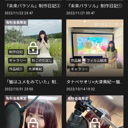
『未来パラソル』制作日記②
『未来パラソル』制作日記①
2022/11/22 23:47
2022/11/21 00:47
有料会員限定
制作日記
作品展
ギャラリー
ねこの引出し
作品展
フィルム絵本
作品紹介
大津美紀
ギャラリー
「猫はユメをみていた」制作日記
タナベサオリ×大津美紀ー猫はユメをみていたー展を終えて
2022/10/31 23:50
2022/10/14 19:32
有料会員限定
有料会員限定