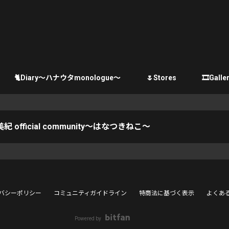
🐈Diary〜ハナウタmonologue〜
🌷Stores
🎞Galle
紀 official community〜はなつきねこ〜
バシーポリシー
コミュニティガイドライン
特商法に基づく表示
よくあ
Powered by