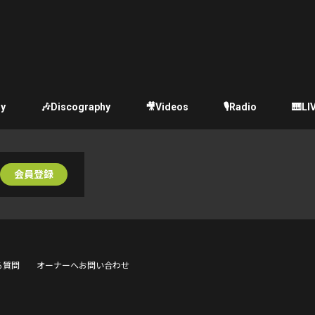
ry
🎶Discography
🎥Videos
🎙Radio
🎹LI
会員登録
る質問
オーナーへお問い合わせ