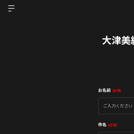
大津美紀 
お名前
必須
件名
必須