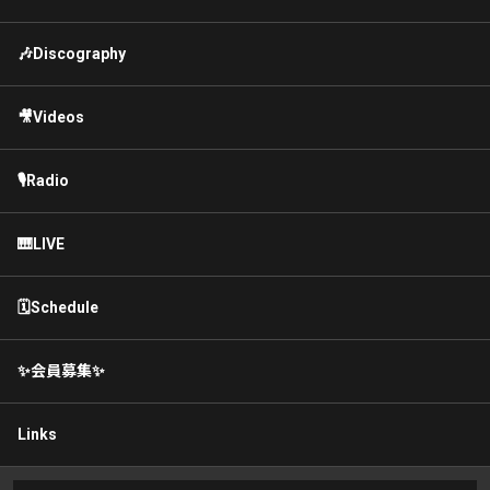
🎶Discography
🎥Videos
🎙Radio
🎹LIVE
🗓Schedule
✨会員募集✨
Links