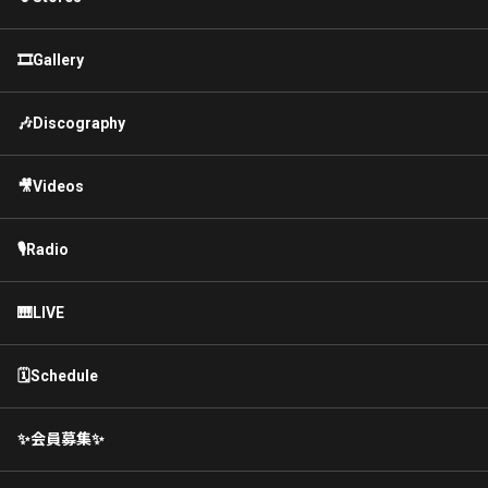
🎞Gallery
🎶Discography
🎥Videos
🎙Radio
🎹LIVE
🗓Schedule
✨会員募集✨