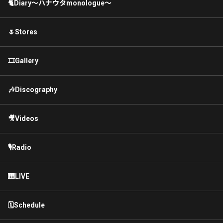
🐈Diary〜ハナウタmonologue〜
🌷Stores
🎞Gallery
🎶Discography
🎥Videos
🎙Radio
🎹LIVE
🗓Schedule