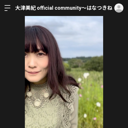
ロ
大津美紀 official community〜はなつきねこ〜