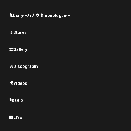
🐈Diary〜ハナウタmonologue〜
🌷Stores
🎞Gallery
🎶Discography
🎥Videos
🎙Radio
🎹LIVE