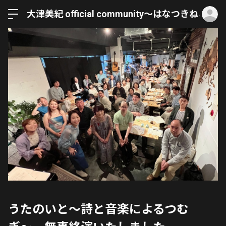
ロ
大津美紀 official community〜はなつきねこ〜
うたのいと〜詩と音楽によるつむ