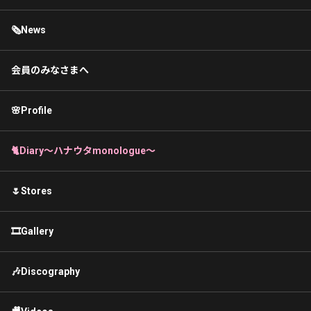
🗞News
会員のみなさまへ
🌸Profile
🐈Diary〜ハナウタmonologue〜
🌷Stores
🎞Gallery
🎶Discography