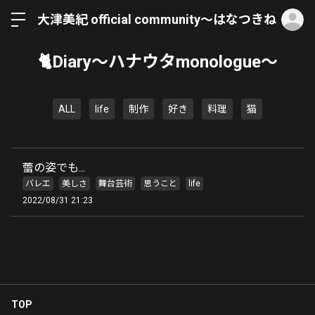
ロ
大津美紀 official community〜はなつきねこ〜
🐈Diary〜ハナウタmonologue〜
ALL
life
制作
好き
料理
猫
蕾の姿でも...
バレエ
美しさ
舞台芸術
思うこと
life
2022/08/31 21:23
TOP