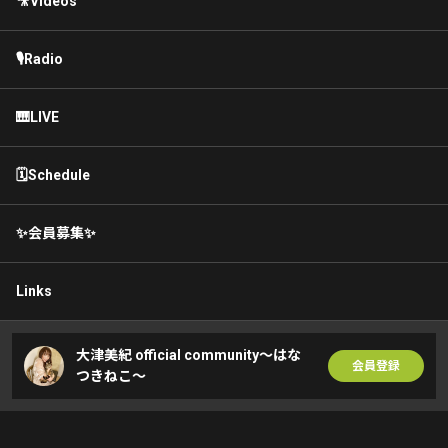
🎥Videos
🎙Radio
🎹LIVE
🗓Schedule
✨会員募集✨
Links
大津美紀 official community〜はな
会員登録
つきねこ〜