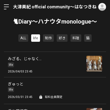
ロ
大津美紀 official community〜はなつきねこ〜
🐈Diary〜ハナウタmonologue〜
ALL
life
制作
好き
料理
猫
みざる、じゃなく...
life
2026/04/03 23:45
ぎゅっと
life
2026/03/31 23:45
有料会員限定