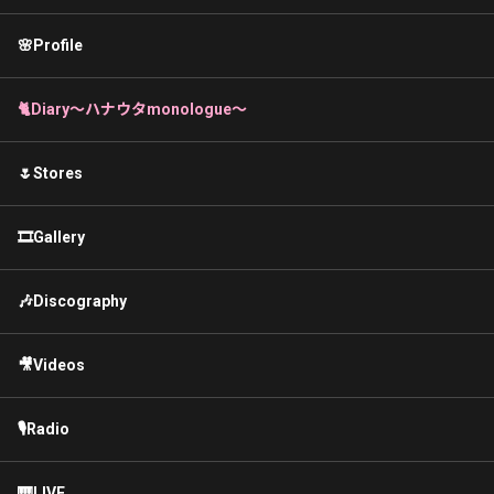
🌸Profile
🐈Diary〜ハナウタmonologue〜
🌷Stores
🎞Gallery
🎶Discography
🎥Videos
🎙Radio
🎹LIVE