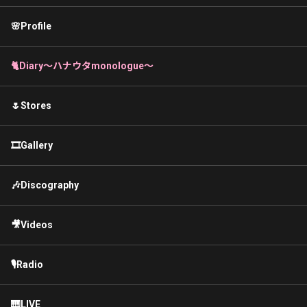
🌸Profile
🐈Diary〜ハナウタmonologue〜
🌷Stores
🎞Gallery
🎶Discography
🎥Videos
🎙Radio
🎹LIVE