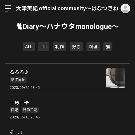
ロ
大津美紀 official community〜はなつきねこ〜
🐈Diary〜ハナウタmonologue〜
ALL
life
制作
好き
料理
猫
るるる♪
制作日記
2023/09/25 23:45
一歩一歩
日記
制作日記
2023/06/16 23:45
そして