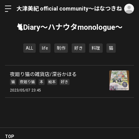
ロ
大津美紀 official community〜はなつきねこ〜
🐈Diary〜ハナウタmonologue〜
ALL
life
制作
好き
料理
猫
夜廻り猫の雑貨店/深谷かほる
猫
夜廻り猫
本
絵本
好き
2023/05/07 23:45
TOP