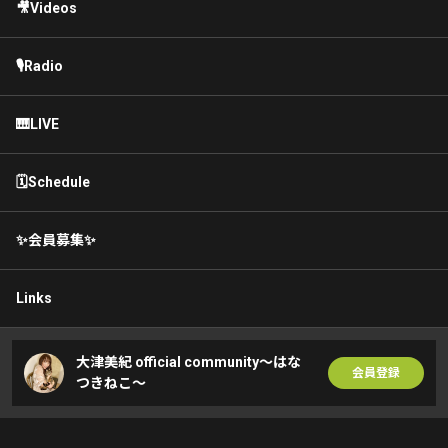
🎥Videos
🎙Radio
🎹LIVE
🗓Schedule
✨会員募集✨
Links
大津美紀 official community〜はな
会員登録
つきねこ〜