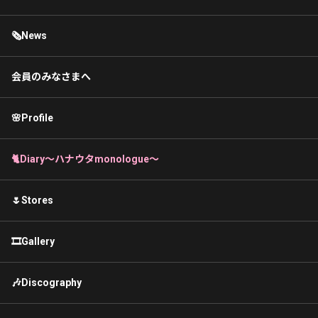
🗞News
会員のみなさまへ
🌸Profile
🐈Diary〜ハナウタmonologue〜
🌷Stores
🎞Gallery
🎶Discography