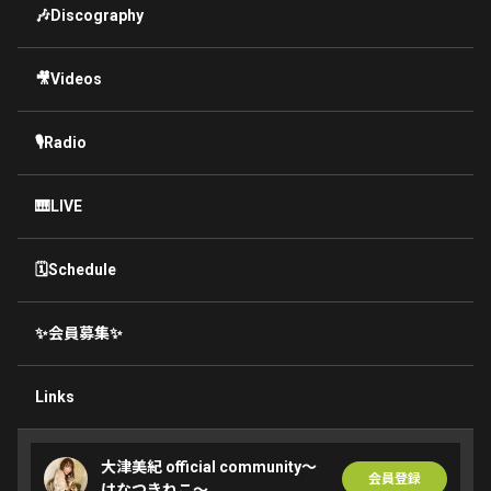
🎶Discography
🎥Videos
🎙Radio
🎹LIVE
🗓Schedule
✨会員募集✨
Links
大津美紀 official community〜
会員登録
はなつきねこ〜