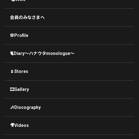
会員のみなさまへ
🌸Profile
🐈Diary〜ハナウタmonologue〜
🌷Stores
🎞Gallery
🎶Discography
🎥Videos