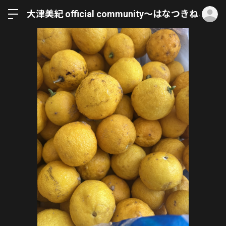
ロ
大津美紀 official community〜はなつきねこ〜