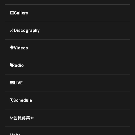
🎞Gallery
🎶Discography
🎥Videos
🎙Radio
🎹LIVE
🗓Schedule
✨会員募集✨