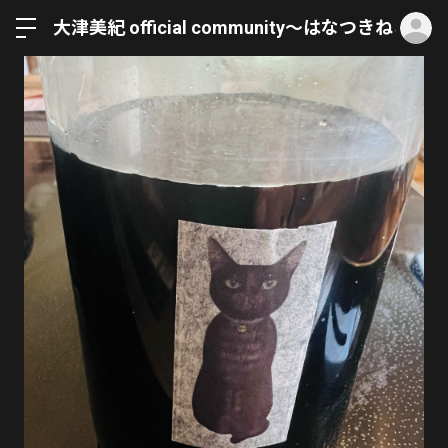
ロ
大津美紀 official community〜はなつきねこ〜