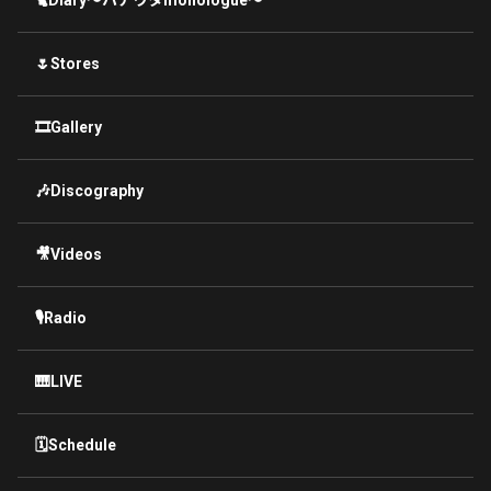
🌷Stores
🎞Gallery
🎶Discography
🎥Videos
🎙Radio
🎹LIVE
🗓Schedule