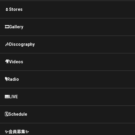
🌷Stores
🎞Gallery
🎶Discography
🎥Videos
🎙Radio
🎹LIVE
🗓Schedule
✨会員募集✨