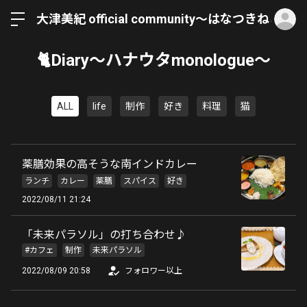
ロ
大津美紀 official community〜はなつきねこ〜
🐈Diary〜ハナウタmonologue〜
ALL
life
制作
好き
料理
猫
薬膳効果の高そうな南インドカレー
ランチ
カレー
薬膳
スパイス
好き
2022/08/11 21:24
「未来パラソル」の打ち合わせ♪
#カフェ
制作
未来パラソル
2022/08/09 20:58
フォロワー以上